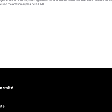
la réglementation. Vous disposez également de la faculté de définir des directives relatives a
ire une réclamation auprès de la CNIL.
formité
ité