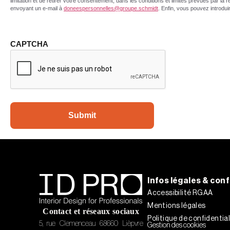
limitation et de retirer votre consentement, dans les conditions et limites prévues par 
envoyant un e-mail à
doneespersonnelles@groupe.schmidt
. Enfin, vous pouvez introdu
CAPTCHA
Infos légales & con
Accessibilité RGAA
Mentions légales
Contact et réseaux sociaux​
Politique de confidential
5, rue Clemenceau 68660 Lièpvre
Gestion des cookies